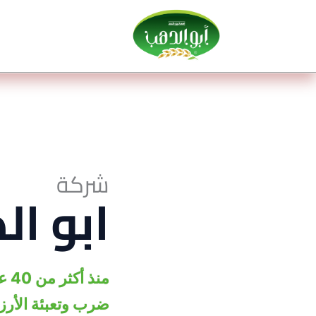
خطي
لى
لمحتوى
شركة
ابو ال
من
ضرب وتعبئة الأر